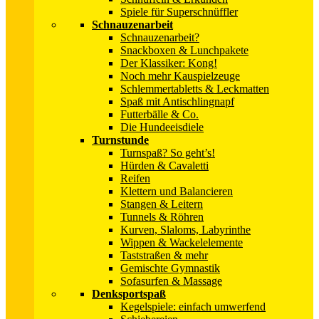
Spiele für Superschnüffler
Schnauzenarbeit
Schnauzenarbeit?
Snackboxen & Lunchpakete
Der Klassiker: Kong!
Noch mehr Kauspielzeuge
Schlemmertabletts & Leckmatten
Spaß mit Antischlingnapf
Futterbälle & Co.
Die Hundeeisdiele
Turnstunde
Turnspaß? So geht’s!
Hürden & Cavaletti
Reifen
Klettern und Balancieren
Stangen & Leitern
Tunnels & Röhren
Kurven, Slaloms, Labyrinthe
Wippen & Wackelelemente
Taststraßen & mehr
Gemischte Gymnastik
Sofasurfen & Massage
Denksportspaß
Kegelspiele: einfach umwerfend