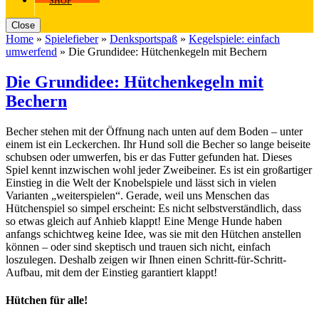
SHOP
Close
Home
»
Spielefieber
»
Denksportspaß
»
Kegelspiele: einfach
umwerfend
»
Die Grundidee: Hütchenkegeln mit Bechern
Die Grundidee: Hütchenkegeln mit
Bechern
Becher stehen mit der Öffnung nach unten auf dem Boden – unter
einem ist ein Leckerchen. Ihr Hund soll die Becher so lange beiseite
schubsen oder umwerfen, bis er das Futter gefunden hat. Dieses
Spiel kennt inzwischen wohl jeder Zweibeiner. Es ist ein großartiger
Einstieg in die Welt der Knobelspiele und lässt sich in vielen
Varianten „weiterspielen“. Gerade, weil uns Menschen das
Hütchenspiel so simpel erscheint: Es nicht selbstverständlich, dass
so etwas gleich auf Anhieb klappt! Eine Menge Hunde haben
anfangs schichtweg keine Idee, was sie mit den Hütchen anstellen
können – oder sind skeptisch und trauen sich nicht, einfach
loszulegen. Deshalb zeigen wir Ihnen einen Schritt-für-Schritt-
Aufbau, mit dem der Einstieg garantiert klappt!
Hütchen für alle!