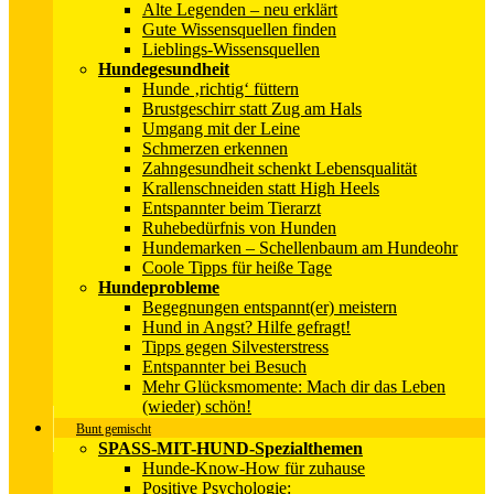
Alte Legenden – neu erklärt
Gute Wissensquellen finden
Lieblings-Wissensquellen
Hundegesundheit
Hunde ‚richtig‘ füttern
Brustgeschirr statt Zug am Hals
Umgang mit der Leine
Schmerzen erkennen
Zahngesundheit schenkt Lebensqualität
Krallenschneiden statt High Heels
Entspannter beim Tierarzt
Ruhebedürfnis von Hunden
Hundemarken – Schellenbaum am Hundeohr
Coole Tipps für heiße Tage
Hundeprobleme
Begegnungen entspannt(er) meistern
Hund in Angst? Hilfe gefragt!
Tipps gegen Silvesterstress
Entspannter bei Besuch
Mehr Glücksmomente: Mach dir das Leben
(wieder) schön!
Bunt gemischt
SPASS-MIT-HUND-Spezialthemen
Hunde-Know-How für zuhause
Positive Psychologie: