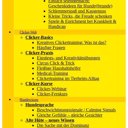
Einfach selbstgemacht:
Geschenkideen für Hunde(freunde)
Schlemmerspaß und Kaugenuss
Kleine Tricks, die Freude schenken
Spiele & Enrichment bei Krankheit &
Handicap
Clicker-Welt
Clicker-Basics
Kreatives Clickertraining: Was ist das?
Häufige Fragen
Clicker-Praxis
Einstiegs- und Kreativitätsübungen
Circus Click & Trick
Fleißige Haushaltshelfer
Medical-Training
Clickertraining im Tierheim-Alltag
Clicker-Kurse
Clicker-Webinar
Clicker-Fernkurs
Hundewissen
Hundesprache
Beschwichtigungssignale / Calming Signals
Gleiche Gefühle – gleiche Gesichter
Alte Hüte – neues Wissen
Die Sache mit der Dominanz