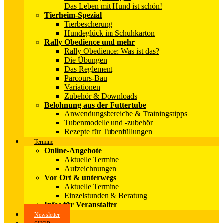
Das Leben mit Hund ist schön!
Tierheim-Spezial
Tierbescherung
Hundeglück im Schuhkarton
Rally Obedience und mehr
Rally Obedience: Was ist das?
Die Übungen
Das Reglement
Parcours-Bau
Variationen
Zubehör & Downloads
Belohnung aus der Futtertube
Anwendungsbereiche & Trainingstipps
Tubenmodelle und -zubehör
Rezepte für Tubenfüllungen
Termine
Online-Angebote
Aktuelle Termine
Aufzeichnungen
Vor Ort & unterwegs
Aktuelle Termine
Einzelstunden & Beratung
Infos für Veranstalter
Newsletter