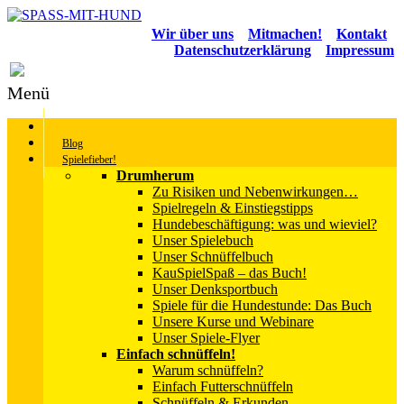
Wir über uns
Mitmachen!
Kontakt
Datenschutzerklärung
Impressum
Menü
Blog
Spielefieber!
Drumherum
Zu Risiken und Nebenwirkungen…
Spielregeln & Einstiegstipps
Hundebeschäftigung: was und wieviel?
Unser Spielebuch
Unser Schnüffelbuch
KauSpielSpaß – das Buch!
Unser Denksportbuch
Spiele für die Hundestunde: Das Buch
Unsere Kurse und Webinare
Unser Spiele-Flyer
Einfach schnüffeln!
Warum schnüffeln?
Einfach Futterschnüffeln
Schnüffeln & Erkunden