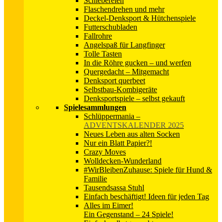
Schiebereien
Flaschendrehen und mehr
Deckel-Denksport & Hütchenspiele
Futterschubladen
Fallrohre
Angelspaß für Langfinger
Tolle Tasten
In die Röhre gucken – und werfen
Quergedacht – Mitgemacht
Denksport querbeet
Selbstbau-Kombigeräte
Denksportspiele – selbst gekauft
Spielesammlungen
Schlüppermania
–
ADVENTSKALENDER 2025
Neues Leben aus alten Socken
Nur ein Blatt Papier?!
Crazy Moves
Wolldecken-Wunderland
#WirBleibenZuhause: Spiele für Hund &
Familie
Tausendsassa Stuhl
Einfach beschäftigt! Ideen für jeden Tag
Alles im Eimer!
Ein Gegenstand – 24 Spiele!