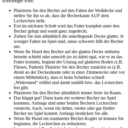
schwieriger wird:
Platzieren Sie den Becher auf den Falten der Wolldecke und
stellen Sie ihn so ab, dass die Becherkante AUF dem
Leckerchen steht.
Erst im nächsten Schritt wird das Futter komplett unter den
Becher gelegt und somit ganz zugedeckt.
Ziehen Sie nun allmählich die unterliegende Decke glatter. Je
weniger Falten im Spiel sind, umso schwerer fällt der Becher
um.
Wenn Ihr Hund den Becher auf der glatten Decke mühelos
beiseite schiebt oder umwirft (es ist dabei egal, wie er an das
Futter kommt), beginnt der Umzug auf glatteren Boden (z.B.
Fliesen, Parkett): Platziere Sie den Becher zunächst so (z.B.
direkt an der Deckenkante oder in einer Zimmerecke oder vor
einem Möbelstück), dass er beim Schieben schnell
„Widerstand“ erfährt und damit umfällt bzw. das Leckerchen
frei gibt.
Platzieren Sie den Becher allmählich immer freier im Raum.
Das klappt gut? Dann kann ein weiterer Becher ins Spiel
kommen. Anfangs sind unter beiden Bechern Leckerchen
versteckt. Auch, wenn ein dritter, vierter oder gar fünfter
Becher ins Spiel kommt: Anfangs bestücken Sie alle.
Wenn Ihr Hund ein routinierter Becher-Kegler ist können Sie
beginnen, die Leckerchen zu reduzieren.