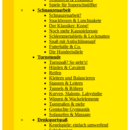
Spiele für Superschnüffler
Schnauzenarbeit
Schnauzenarbeit?
Snackboxen & Lunchpakete
Der Klassiker: Kong!
Noch mehr Kauspielzeuge
Schlemmertabletts & Leckmatten
Spaß mit Antischlingnapf
Futterbälle & Co.
Die Hundeeisdiele
Turnstunde
Turnspaß? So geht’s!
Hürden & Cavaletti
Reifen
Klettern und Balancieren
Stangen & Leitern
Tunnels & Röhren
Kurven, Slaloms, Labyrinthe
Wippen & Wackelelemente
Taststraßen & mehr
Gemischte Gymnastik
Sofasurfen & Massage
Denksportspaß
Kegelspiele: einfach umwerfend