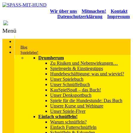
Wir über uns
Mitmachen!
Kontakt
Datenschutzerklärung
Impressum
Menü
Blog
Spielefieber!
Drumherum
Zu Risiken und Nebenwirkungen…
Spielregeln & Einstiegstipps
Hundebeschäftigung: was und wieviel?
Unser Spielebuch
Unser Schnüffelbuch
KauSpielSpaß – das Buch!
Unser Denksportbuch
Spiele für die Hundestunde: Das Buch
Unsere Kurse und Webinare
Unser Spiele-Flyer
Einfach schnüffeln!
Warum schnüffeln?
Einfach Futterschnüffeln
Schnüffeln & Erkunden