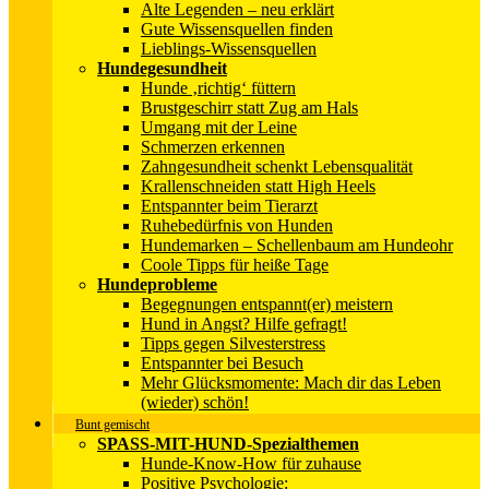
Alte Legenden – neu erklärt
Gute Wissensquellen finden
Lieblings-Wissensquellen
Hundegesundheit
Hunde ‚richtig‘ füttern
Brustgeschirr statt Zug am Hals
Umgang mit der Leine
Schmerzen erkennen
Zahngesundheit schenkt Lebensqualität
Krallenschneiden statt High Heels
Entspannter beim Tierarzt
Ruhebedürfnis von Hunden
Hundemarken – Schellenbaum am Hundeohr
Coole Tipps für heiße Tage
Hundeprobleme
Begegnungen entspannt(er) meistern
Hund in Angst? Hilfe gefragt!
Tipps gegen Silvesterstress
Entspannter bei Besuch
Mehr Glücksmomente: Mach dir das Leben
(wieder) schön!
Bunt gemischt
SPASS-MIT-HUND-Spezialthemen
Hunde-Know-How für zuhause
Positive Psychologie: