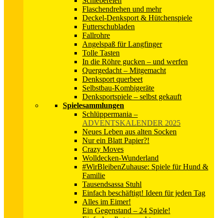
Schiebereien
Flaschendrehen und mehr
Deckel-Denksport & Hütchenspiele
Futterschubladen
Fallrohre
Angelspaß für Langfinger
Tolle Tasten
In die Röhre gucken – und werfen
Quergedacht – Mitgemacht
Denksport querbeet
Selbstbau-Kombigeräte
Denksportspiele – selbst gekauft
Spielesammlungen
Schlüppermania
–
ADVENTSKALENDER 2025
Neues Leben aus alten Socken
Nur ein Blatt Papier?!
Crazy Moves
Wolldecken-Wunderland
#WirBleibenZuhause: Spiele für Hund &
Familie
Tausendsassa Stuhl
Einfach beschäftigt! Ideen für jeden Tag
Alles im Eimer!
Ein Gegenstand – 24 Spiele!