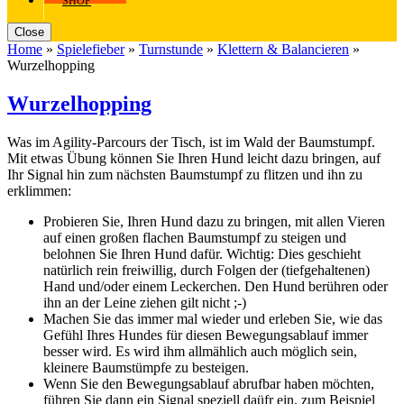
SHOP
Close
Home
»
Spielefieber
»
Turnstunde
»
Klettern & Balancieren
»
Wurzelhopping
Wurzelhopping
Was im Agility-Parcours der Tisch, ist im Wald der Baumstumpf.
Mit etwas Übung können Sie Ihren Hund leicht dazu bringen, auf
Ihr Signal hin zum nächsten Baumstumpf zu flitzen und ihn zu
erklimmen:
Probieren Sie, Ihren Hund dazu zu bringen, mit allen Vieren
auf einen großen flachen Baumstumpf zu steigen und
belohnen Sie Ihren Hund dafür. Wichtig: Dies geschieht
natürlich rein freiwillig, durch Folgen der (tiefgehaltenen)
Hand und/oder einem Leckerchen. Den Hund berühren oder
ihn an der Leine ziehen gilt nicht ;-)
Machen Sie das immer mal wieder und erleben Sie, wie das
Gefühl Ihres Hundes für diesen Bewegungsablauf immer
besser wird. Es wird ihm allmählich auch möglich sein,
kleinere Baumstümpfe zu besteigen.
Wenn Sie den Bewegungsablauf abrufbar haben möchten,
führen Sie dann ein Signal speziell daüfr ein, zum Beispiel