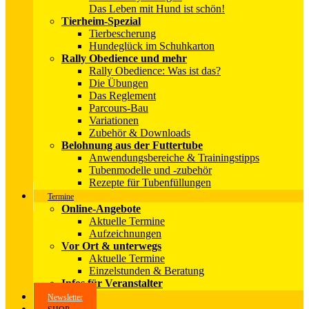
Das Leben mit Hund ist schön!
Tierheim-Spezial
Tierbescherung
Hundeglück im Schuhkarton
Rally Obedience und mehr
Rally Obedience: Was ist das?
Die Übungen
Das Reglement
Parcours-Bau
Variationen
Zubehör & Downloads
Belohnung aus der Futtertube
Anwendungsbereiche & Trainingstipps
Tubenmodelle und -zubehör
Rezepte für Tubenfüllungen
Termine
Online-Angebote
Aktuelle Termine
Aufzeichnungen
Vor Ort & unterwegs
Aktuelle Termine
Einzelstunden & Beratung
Infos für Veranstalter
Newsletter