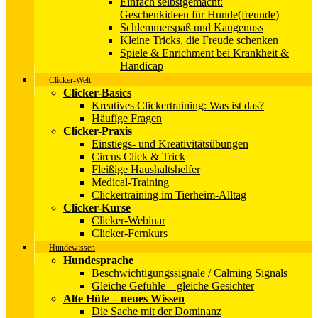
Einfach selbstgemacht:
Geschenkideen für Hunde(freunde)
Schlemmerspaß und Kaugenuss
Kleine Tricks, die Freude schenken
Spiele & Enrichment bei Krankheit &
Handicap
Clicker-Welt
Clicker-Basics
Kreatives Clickertraining: Was ist das?
Häufige Fragen
Clicker-Praxis
Einstiegs- und Kreativitätsübungen
Circus Click & Trick
Fleißige Haushaltshelfer
Medical-Training
Clickertraining im Tierheim-Alltag
Clicker-Kurse
Clicker-Webinar
Clicker-Fernkurs
Hundewissen
Hundesprache
Beschwichtigungssignale / Calming Signals
Gleiche Gefühle – gleiche Gesichter
Alte Hüte – neues Wissen
Die Sache mit der Dominanz