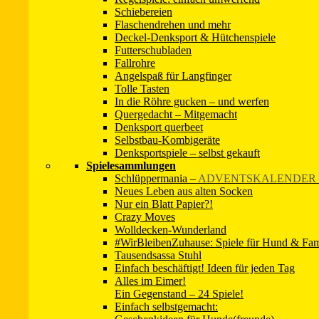
→ Info-Seite zum Kanal
Schiebereien
Flaschendrehen und mehr
→ Zur Facebook-Seite
Deckel-Denksport & Hütchenspiele
Futterschubladen
Fallrohre
Angelspaß für Langfinger
Tolle Tasten
In die Röhre gucken – und werfen
Quergedacht – Mitgemacht
Denksport querbeet
Selbstbau-Kombigeräte
Denksportspiele – selbst gekauft
Spielesammlungen
Schlüppermania
–
ADVENTSKALENDER 
Neues Leben aus alten Socken
Nur ein Blatt Papier?!
Crazy Moves
Wolldecken-Wunderland
#WirBleibenZuhause: Spiele für Hund & Fam
Tausendsassa Stuhl
Einfach beschäftigt! Ideen für jeden Tag
Unser Newsletter
Alles im Eimer!
Ein Gegenstand – 24 Spiele!
Einfach selbstgemacht: