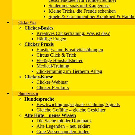
Geschenkideen für Hunde(freunde)
Schlemmerspaß und Kaugenuss
Kleine Tricks, die Freude schenken
Unsere Bücher
Spiele & Enrichment bei Krankheit & Handi
Clicker-Welt
→
Zur Infoseite
→ Zum Shop
Clicker-Basics
Kreatives Clickertraining: Was ist das?
Impressum
Häufige Fragen
Datenschutzerklärung
Clicker-Praxis
Kontakt
Einstiegs- und Kreativitätsübungen
Wir über uns
Circus Click & Trick
Mitmachen!
Fleißige Haushaltshelfer
Medical-Training
Copyright 2001 - 2025 © Christina Sondermann - SPASS-MIT-HU
Clickertraining im Tierheim-Alltag
Um unsere Webseite für Sie optimal zu gestalten und fortlaufend v
Clicker-Kurse
Datenschutzerklärung
Clicker-Webinar
Clicker-Fernkurs
Hundewissen
Hundesprache
Beschwichtigungssignale / Calming Signals
Gleiche Gefühle – gleiche Gesichter
Alte Hüte – neues Wissen
Die Sache mit der Dominanz
Alte Legenden – neu erklärt
Gute Wissensquellen finden