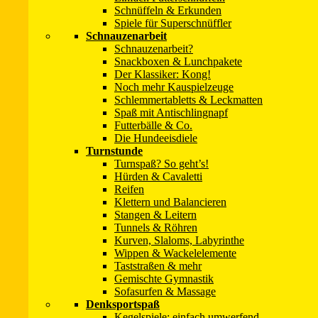
eine Gummi-Badewannen-Einlage,
Schnüffeln & Erkunden
Stuhlkissen,
Spiele für Superschnüffler
ein Regalbrett,
Schnauzenarbeit
eine flache umgedrehte Plastikbox (vorausgesetzt, Sie ist stabi
Schnauzenarbeit?
ein Stück Styropor und…und…und…
Snackboxen & Lunchpakete
Der Klassiker: Kong!
Die Vorbereitung:
Noch mehr Kauspielzeuge
Schlemmertabletts & Leckmatten
Spaß mit Antischlingnapf
Legen Sie die Untergründe hintereinander zu einer Taststraße a
Futterbälle & Co.
Variation für schüchterne Hunde: Entweder Sie lassen zwische
Die Hundeeisdiele
Turnstunde
Und so geht’s:
Turnspaß? So geht’s!
Hürden & Cavaletti
Legen Sie entweder eine Futterspur über die Elemente oder füh
Reifen
Lassen Sie Ihren Hund die neuen Untergründe am Besten erst ei
Klettern und Balancieren
quer über die Straße (sodass er immer nur einen Untergrund kre
Stangen & Leitern
Dabei ist jede kleine bestandene Mutprobe anfangs eine Beloh
Tunnels & Röhren
Kurven, Slaloms, Labyrinthe
Wippen & Wackelelemente
Taststraßen & mehr
3. Mai 2025
Christina Sondermann
Gemischte Gymnastik
←
Fahrbarer Untersatz / Anhängertraining
Sofasurfen & Massage
Wassertreten
→
Denksportspaß
Kegelspiele: einfach umwerfend