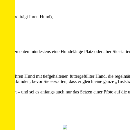
l genug und trägt Ihren Hund),
us.
n den Elementen mindestens eine Hundelänge Platz oder aber Sie starte
ren Sie Ihren Hund mit tiefgehaltener, futtergefüllter Hand, die rege
nzeln erkunden, bevor Sie erwarten, dass er gleich eine ganze „Taststr
uzt).
nung wert – und sei es anfangs auch nur das Setzen einer Pfote auf di