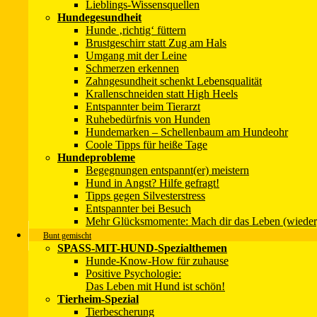
Lieblings-Wissensquellen
Hundegesundheit
Hunde ‚richtig‘ füttern
Brustgeschirr statt Zug am Hals
Umgang mit der Leine
Schmerzen erkennen
Zahngesundheit schenkt Lebensqualität
Krallenschneiden statt High Heels
Entspannter beim Tierarzt
Ruhebedürfnis von Hunden
Hundemarken – Schellenbaum am Hundeohr
Coole Tipps für heiße Tage
Hundeprobleme
Begegnungen entspannt(er) meistern
Hund in Angst? Hilfe gefragt!
Tipps gegen Silvesterstress
Entspannter bei Besuch
Mehr Glücksmomente: Mach dir das Leben (wieder
Bunt gemischt
SPASS-MIT-HUND-Spezialthemen
Hunde-Know-How für zuhause
Positive Psychologie:
Das Leben mit Hund ist schön!
Tierheim-Spezial
Tierbescherung