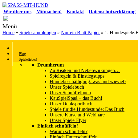
Wir über uns
Mitmachen!
Kontakt
Datenschutzerklärung
Menü
Home
»
Spielesammlungen
»
Nur ein Blatt Papier
»
1. Hundespiele-E
1. Hundespiele-Erfinder-Crashkurs
Blog
Hunde-Spiele-Erfinden ist nicht schwer – und in fast jedem Ding sch
Spielefieber!
Sprünge helfen!
Drumherum
Zu Risiken und Nebenwirkungen…
Spielregeln & Einstiegstipps
Hundebeschäftigung: was und wieviel?
Die Vorbereitung
Unser Spielebuch
Unser Schnüffelbuch
KauSpielSpaß – das Buch!
Schnappen Sie sich einen Zettel, einen Stift und einen beliebigen Allt
Unser Denksportbuch
Werbeprospekt). Nehmen Sie sich vor, mindestens 5 Spielmöglichkeite
Spiele für die Hundestunde: Das Buch
Unsere Kurse und Webinare
Die Aktivitätsbereiche
Unser Spiele-Flyer
Einfach schnüffeln!
Warum schnüffeln?
Denken Sie sich dabei durch die verschiedenen Aktivitätsbereiche – u
Einfach Futterschnüffeln