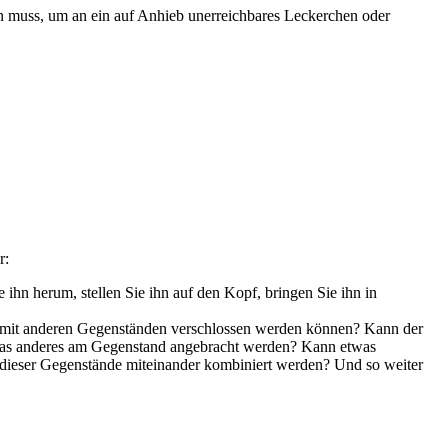
n muss, um an ein auf Anhieb unerreichbares Leckerchen oder
r:
ihn herum, stellen Sie ihn auf den Kopf, bringen Sie ihn in
e mit anderen Gegenständen verschlossen werden können? Kann der
twas anderes am Gegenstand angebracht werden? Kann etwas
dieser Gegenstände miteinander kombiniert werden? Und so weiter