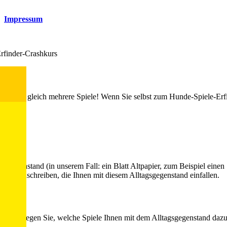
Impressum
rfinder-Crashkurs
lummern gleich mehrere Spiele! Wenn Sie selbst zum Hunde-Spiele-Erfi
agsgegenstand (in unserem Fall: ein Blatt Altpapier, zum Beispiel einen
n aufzuschreiben, die Ihnen mit diesem Alltagsgegenstand einfallen.
nd überlegen Sie, welche Spiele Ihnen mit dem Alltagsgegenstand dazu 