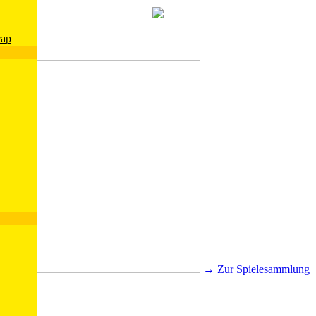
cap
→ Zur Spielesammlung