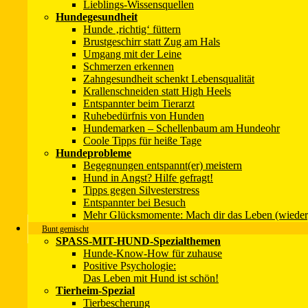
Lieblings-Wissensquellen
Hundegesundheit
Hunde ‚richtig‘ füttern
Brustgeschirr statt Zug am Hals
Unsere Bücher
Umgang mit der Leine
Schmerzen erkennen
→
Zur Infoseite
→ Zum Shop
Zahngesundheit schenkt Lebensqualität
Krallenschneiden statt High Heels
Impressum
Entspannter beim Tierarzt
Datenschutzerklärung
Ruhebedürfnis von Hunden
Kontakt
Hundemarken – Schellenbaum am Hundeohr
Wir über uns
Coole Tipps für heiße Tage
Mitmachen!
Hundeprobleme
Begegnungen entspannt(er) meistern
Copyright 2001 - 2025 © Christina Sondermann - SPASS-MIT-HU
Hund in Angst? Hilfe gefragt!
Um unsere Webseite für Sie optimal zu gestalten und fortlaufend v
Tipps gegen Silvesterstress
Datenschutzerklärung
Entspannter bei Besuch
Mehr Glücksmomente: Mach dir das Leben (wieder
Bunt gemischt
SPASS-MIT-HUND-Spezialthemen
Hunde-Know-How für zuhause
Positive Psychologie:
Das Leben mit Hund ist schön!
Tierheim-Spezial
Tierbescherung