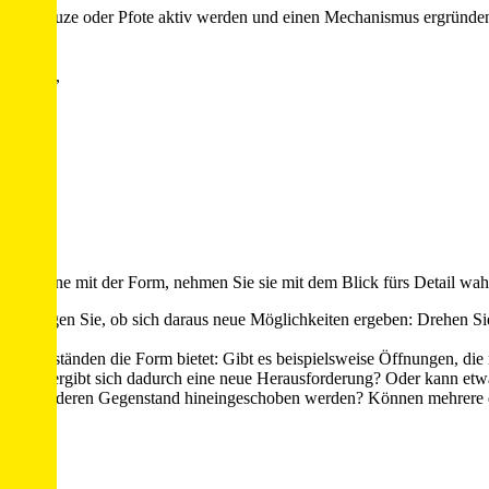
mit Schnauze oder Pfote aktiv werden und einen Mechanismus ergründe
uspacken,
ten Sinne mit der Form, nehmen Sie sie mit dem Blick fürs Detail wah
überlegen Sie, ob sich daraus neue Möglichkeiten ergeben: Drehen Sie 
 Gegenständen die Form bietet: Gibt es beispielsweise Öffnungen, di
n – und ergibt sich dadurch eine neue Herausforderung? Oder kann e
n einen anderen Gegenstand hineingeschoben werden? Können mehrere 