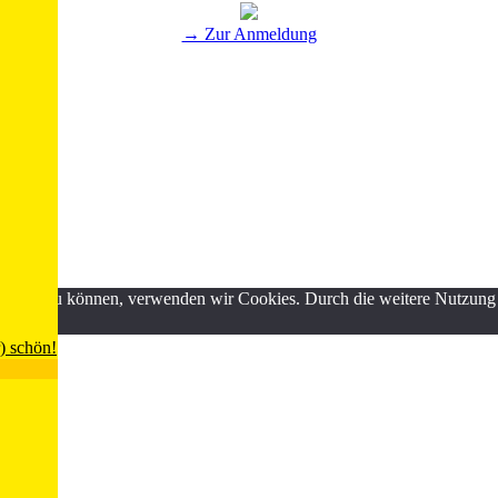
→ Zur Anmeldung
ND
erbessern zu können, verwenden wir Cookies. Durch die weitere Nutzun
) schön!