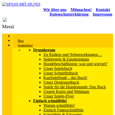
Wir über uns
Mitmachen!
Kontakt
Datenschutzerklärung
Impressum
Menü
Blog
Spielefieber!
Drumherum
Zu Risiken und Nebenwirkungen…
Spielregeln & Einstiegstipps
Hundebeschäftigung: was und wieviel?
Unser Spielebuch
Unser Schnüffelbuch
KauSpielSpaß – das Buch!
Unser Denksportbuch
Spiele für die Hundestunde: Das Buch
Unsere Kurse und Webinare
Unser Spiele-Flyer
Einfach schnüffeln!
Warum schnüffeln?
Einfach Futterschnüffeln
Schnüffeln & Erkunden