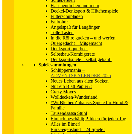
Schiebereien
Flaschendrehen und mehr
Deckel-Denksport & Hütchenspiele
Futterschubladen
Fallrohre
Angelspaß für Langfinger
Tolle Tasten
In die Röhre gucken – und werfen
Quergedacht – Mitgemacht
Denksport querbeet
Selbstbau-Kombigeräte
Denksportspiele – selbst gekauft
Spielesammlungen
Schlüppermania
–
ADVENTSKALENDER 2025
Neues Leben aus alten Socken
Nur ein Blatt Papier?!
Crazy Moves
Wolldecken-Wunderland
#WirBleibenZuhause: Spiele für Hund &
Familie
Tausendsassa Stuhl
Einfach beschäftigt! Ideen für jeden Tag
Alles im Eimer!
Ein Gegenstand – 24 Spiele!