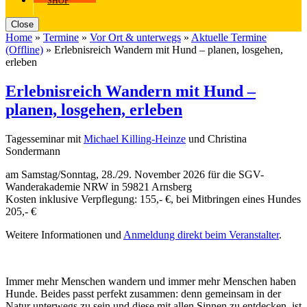
SHOP
Close
Home
»
Termine
»
Vor Ort & unterwegs
»
Aktuelle Termine
(Offline)
»
Erlebnisreich Wandern mit Hund – planen, losgehen,
erleben
Erlebnisreich Wandern mit Hund –
planen, losgehen, erleben
Tagesseminar mit
Michael Killing-Heinze
und Christina
Sondermann
am Samstag/Sonntag, 28./29. November 2026 für die SGV-
Wanderakademie NRW in 59821 Arnsberg
Kosten inklusive Verpflegung: 155,- €, bei Mitbringen eines Hundes
205,- €
Weitere Informationen und
Anmeldung direkt beim Veranstalter
.
Immer mehr Menschen wandern und immer mehr Menschen haben
Hunde. Beides passt perfekt zusammen: denn gemeinsam in der
Natur unterwegs zu sein und diese mit allen Sinnen zu entdecken, ist