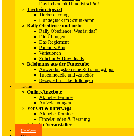
Das Leben mit Hund ist schön!
Tierheim-Spezial
Tierbescherung
Hundeglück im Schuhkarton
Rally Obedience und mehr
Rally Obedience: Was ist das?
Die Übungen
Das Reglement
Parcours-Bau
Variationen
Zubehör & Downloads
Belohnung aus der Futtertube
Anwendungsbereiche & Trainingstipps
Tubenmodelle und -zubehör
Rezepte für Tubenfüllungen
Termine
Online-Angebote
Aktuelle Termine
Aufzeichnungen
Vor Ort & unterwegs
Aktuelle Termine
Einzelstunden & Beratung
Infos für Veranstalter
Newsletter