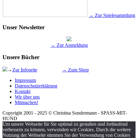
→ Zur Spielesammlung
Unser Newsletter
→ Zur Anmeldung
Unsere Bücher
→
Zur Infoseite
→ Zum Shop
Impressum
Datenschutzerklärung
Kontakt
Wir über uns
Mitmachen!
Copyright 2001 - 2025 © Christina Sondermann - SPASS-MIT-
HUND
Um unsere Webseite für Sie optimal zu gestalten und fortlaufend
verbessern zu können, verwenden wir Cookies. Durch die weitere
Nutzung der Webseite stimmen Sie der Verwendung von Cookies