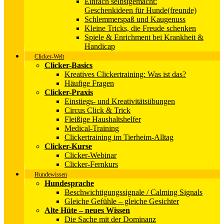
Einfach selbstgemacht:
Geschenkideen für Hunde(freunde)
Schlemmerspaß und Kaugenuss
Kleine Tricks, die Freude schenken
Spiele & Enrichment bei Krankheit &
Handicap
Clicker-Welt
Clicker-Basics
Kreatives Clickertraining: Was ist das?
Häufige Fragen
Clicker-Praxis
Einstiegs- und Kreativitätsübungen
Circus Click & Trick
Fleißige Haushaltshelfer
Medical-Training
Clickertraining im Tierheim-Alltag
Clicker-Kurse
Clicker-Webinar
Clicker-Fernkurs
Hundewissen
Hundesprache
Beschwichtigungssignale / Calming Signals
Gleiche Gefühle – gleiche Gesichter
Alte Hüte – neues Wissen
Die Sache mit der Dominanz