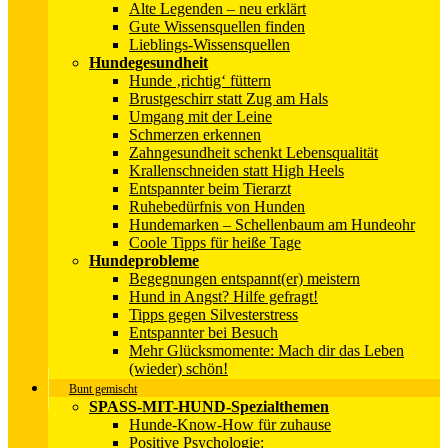
Alte Legenden – neu erklärt
Gute Wissensquellen finden
Lieblings-Wissensquellen
Hundegesundheit
Hunde ‚richtig‘ füttern
Brustgeschirr statt Zug am Hals
Umgang mit der Leine
Schmerzen erkennen
Zahngesundheit schenkt Lebensqualität
Krallenschneiden statt High Heels
Entspannter beim Tierarzt
Ruhebedürfnis von Hunden
Hundemarken – Schellenbaum am Hundeohr
Coole Tipps für heiße Tage
Hundeprobleme
Begegnungen entspannt(er) meistern
Hund in Angst? Hilfe gefragt!
Tipps gegen Silvesterstress
Entspannter bei Besuch
Mehr Glücksmomente: Mach dir das Leben
(wieder) schön!
Bunt gemischt
SPASS-MIT-HUND-Spezialthemen
Hunde-Know-How für zuhause
Positive Psychologie: