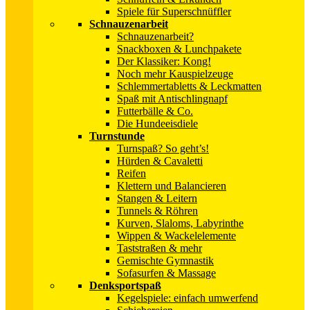
Spiele für Superschnüffler
Schnauzenarbeit
Schnauzenarbeit?
Snackboxen & Lunchpakete
Der Klassiker: Kong!
Noch mehr Kauspielzeuge
Schlemmertabletts & Leckmatten
Spaß mit Antischlingnapf
Futterbälle & Co.
Die Hundeeisdiele
Turnstunde
Turnspaß? So geht’s!
Hürden & Cavaletti
Reifen
Klettern und Balancieren
Stangen & Leitern
Tunnels & Röhren
Kurven, Slaloms, Labyrinthe
Wippen & Wackelelemente
Taststraßen & mehr
Gemischte Gymnastik
Sofasurfen & Massage
Denksportspaß
Kegelspiele: einfach umwerfend