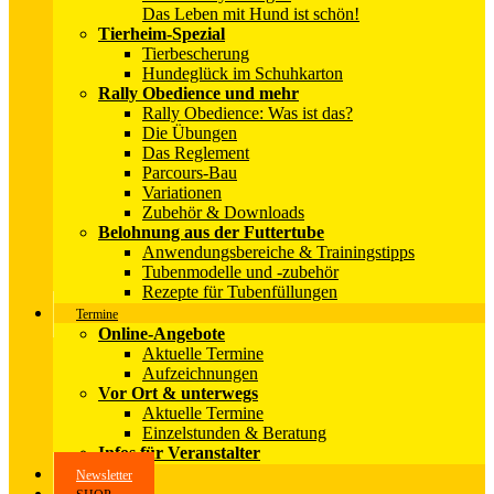
Das Leben mit Hund ist schön!
Tierheim-Spezial
Tierbescherung
Hundeglück im Schuhkarton
Rally Obedience und mehr
Rally Obedience: Was ist das?
Die Übungen
Das Reglement
Parcours-Bau
Variationen
Zubehör & Downloads
Belohnung aus der Futtertube
Anwendungsbereiche & Trainingstipps
Tubenmodelle und -zubehör
Rezepte für Tubenfüllungen
Termine
Online-Angebote
Aktuelle Termine
Aufzeichnungen
Vor Ort & unterwegs
Aktuelle Termine
Einzelstunden & Beratung
Infos für Veranstalter
Newsletter