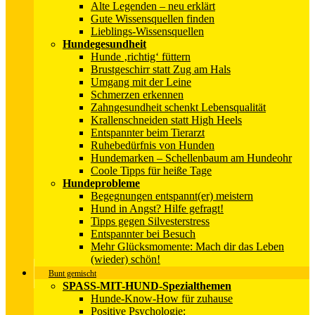
Alte Legenden – neu erklärt
Gute Wissensquellen finden
Lieblings-Wissensquellen
Hundegesundheit
Hunde ‚richtig‘ füttern
Brustgeschirr statt Zug am Hals
Umgang mit der Leine
Schmerzen erkennen
Zahngesundheit schenkt Lebensqualität
Krallenschneiden statt High Heels
Entspannter beim Tierarzt
Ruhebedürfnis von Hunden
Hundemarken – Schellenbaum am Hundeohr
Coole Tipps für heiße Tage
Hundeprobleme
Begegnungen entspannt(er) meistern
Hund in Angst? Hilfe gefragt!
Tipps gegen Silvesterstress
Entspannter bei Besuch
Mehr Glücksmomente: Mach dir das Leben
(wieder) schön!
Bunt gemischt
SPASS-MIT-HUND-Spezialthemen
Hunde-Know-How für zuhause
Positive Psychologie: