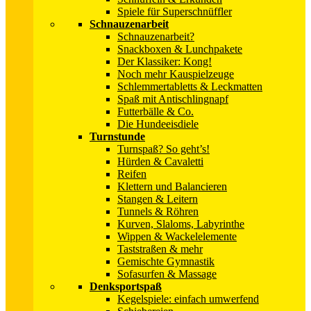
Spiele für Superschnüffler
Schnauzenarbeit
Schnauzenarbeit?
Snackboxen & Lunchpakete
Der Klassiker: Kong!
Noch mehr Kauspielzeuge
Schlemmertabletts & Leckmatten
Spaß mit Antischlingnapf
Futterbälle & Co.
Die Hundeeisdiele
Turnstunde
Turnspaß? So geht’s!
Hürden & Cavaletti
Reifen
Klettern und Balancieren
Stangen & Leitern
Tunnels & Röhren
Kurven, Slaloms, Labyrinthe
Wippen & Wackelelemente
Taststraßen & mehr
Gemischte Gymnastik
Sofasurfen & Massage
Denksportspaß
Kegelspiele: einfach umwerfend