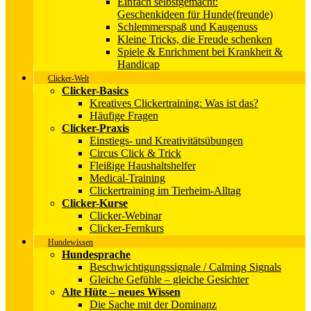
Einfach selbstgemacht:
Geschenkideen für Hunde(freunde)
Schlemmerspaß und Kaugenuss
Kleine Tricks, die Freude schenken
Spiele & Enrichment bei Krankheit &
Handicap
Clicker-Welt
Clicker-Basics
Kreatives Clickertraining: Was ist das?
Häufige Fragen
Clicker-Praxis
Einstiegs- und Kreativitätsübungen
Circus Click & Trick
Fleißige Haushaltshelfer
Medical-Training
Clickertraining im Tierheim-Alltag
Clicker-Kurse
Clicker-Webinar
Clicker-Fernkurs
Hundewissen
Hundesprache
Beschwichtigungssignale / Calming Signals
Gleiche Gefühle – gleiche Gesichter
Alte Hüte – neues Wissen
Die Sache mit der Dominanz