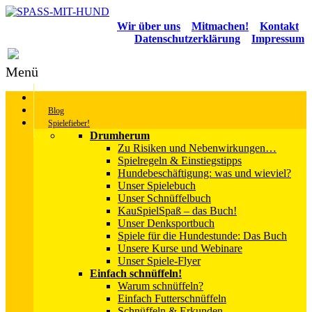
Wir über uns
Mitmachen!
Kontakt
Datenschutzerklärung
Impressum
Menü
Blog
Spielefieber!
Drumherum
Zu Risiken und Nebenwirkungen…
Spielregeln & Einstiegstipps
Hundebeschäftigung: was und wieviel?
Unser Spielebuch
Unser Schnüffelbuch
KauSpielSpaß – das Buch!
Unser Denksportbuch
Spiele für die Hundestunde: Das Buch
Unsere Kurse und Webinare
Unser Spiele-Flyer
Einfach schnüffeln!
Warum schnüffeln?
Einfach Futterschnüffeln
Schnüffeln & Erkunden