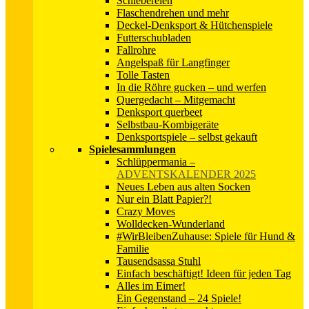
Schiebereien
Flaschendrehen und mehr
Deckel-Denksport & Hütchenspiele
Futterschubladen
Fallrohre
Angelspaß für Langfinger
Tolle Tasten
In die Röhre gucken – und werfen
Quergedacht – Mitgemacht
Denksport querbeet
Selbstbau-Kombigeräte
Denksportspiele – selbst gekauft
Spielesammlungen
Schlüppermania
–
ADVENTSKALENDER 2025
Neues Leben aus alten Socken
Nur ein Blatt Papier?!
Crazy Moves
Wolldecken-Wunderland
#WirBleibenZuhause: Spiele für Hund &
Familie
Tausendsassa Stuhl
Einfach beschäftigt! Ideen für jeden Tag
Alles im Eimer!
Ein Gegenstand – 24 Spiele!