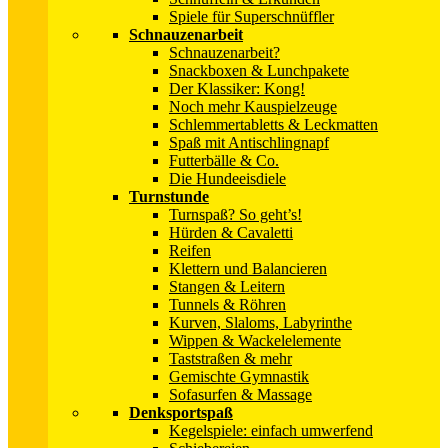
Spiele für Superschnüffler
Schnauzenarbeit
Schnauzenarbeit?
Snackboxen & Lunchpakete
Der Klassiker: Kong!
Noch mehr Kauspielzeuge
Schlemmertabletts & Leckmatten
Spaß mit Antischlingnapf
Futterbälle & Co.
Die Hundeeisdiele
Turnstunde
Turnspaß? So geht’s!
Hürden & Cavaletti
Reifen
Klettern und Balancieren
Stangen & Leitern
Tunnels & Röhren
Kurven, Slaloms, Labyrinthe
Wippen & Wackelelemente
Taststraßen & mehr
Gemischte Gymnastik
Sofasurfen & Massage
Denksportspaß
Kegelspiele: einfach umwerfend