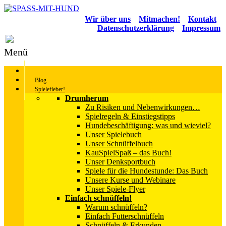
Wir über uns
Mitmachen!
Kontakt
Datenschutzerklärung
Impressum
Menü
Blog
Spielefieber!
Drumherum
Zu Risiken und Nebenwirkungen…
Spielregeln & Einstiegstipps
Hundebeschäftigung: was und wieviel?
Unser Spielebuch
Unser Schnüffelbuch
KauSpielSpaß – das Buch!
Unser Denksportbuch
Spiele für die Hundestunde: Das Buch
Unsere Kurse und Webinare
Unser Spiele-Flyer
Einfach schnüffeln!
Warum schnüffeln?
Einfach Futterschnüffeln
Schnüffeln & Erkunden