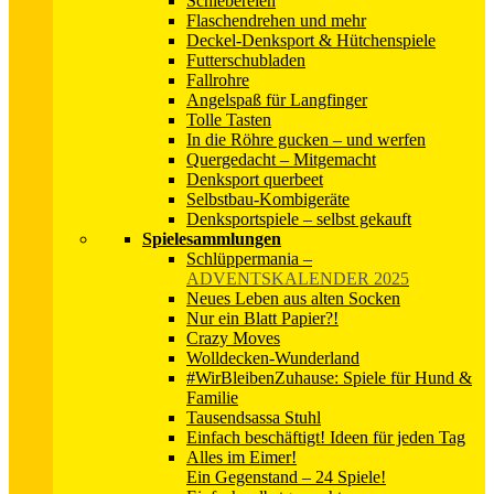
Schiebereien
Flaschendrehen und mehr
Deckel-Denksport & Hütchenspiele
Futterschubladen
Fallrohre
Angelspaß für Langfinger
Tolle Tasten
In die Röhre gucken – und werfen
Quergedacht – Mitgemacht
Denksport querbeet
Selbstbau-Kombigeräte
Denksportspiele – selbst gekauft
Spielesammlungen
Schlüppermania
–
ADVENTSKALENDER 2025
Neues Leben aus alten Socken
Nur ein Blatt Papier?!
Crazy Moves
Wolldecken-Wunderland
#WirBleibenZuhause: Spiele für Hund &
Familie
Tausendsassa Stuhl
Einfach beschäftigt! Ideen für jeden Tag
Alles im Eimer!
Ein Gegenstand – 24 Spiele!