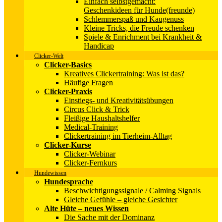
Einfach selbstgemacht:
Geschenkideen für Hunde(freunde)
Schlemmerspaß und Kaugenuss
Kleine Tricks, die Freude schenken
Spiele & Enrichment bei Krankheit &
Handicap
Clicker-Welt
Clicker-Basics
Kreatives Clickertraining: Was ist das?
Häufige Fragen
Clicker-Praxis
Einstiegs- und Kreativitätsübungen
Circus Click & Trick
Fleißige Haushaltshelfer
Medical-Training
Clickertraining im Tierheim-Alltag
Clicker-Kurse
Clicker-Webinar
Clicker-Fernkurs
Hundewissen
Hundesprache
Beschwichtigungssignale / Calming Signals
Gleiche Gefühle – gleiche Gesichter
Alte Hüte – neues Wissen
Die Sache mit der Dominanz