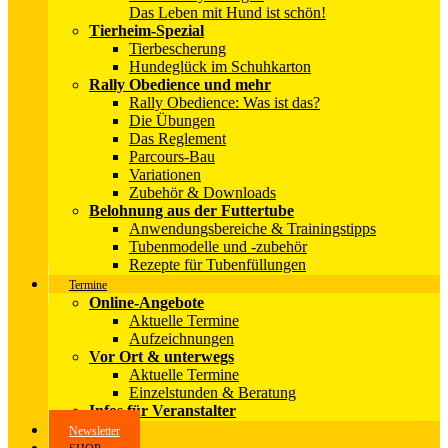
Das Leben mit Hund ist schön!
Tierheim-Spezial
Tierbescherung
Hundeglück im Schuhkarton
Rally Obedience und mehr
Rally Obedience: Was ist das?
Die Übungen
Das Reglement
Parcours-Bau
Variationen
Zubehör & Downloads
Belohnung aus der Futtertube
Anwendungsbereiche & Trainingstipps
Tubenmodelle und -zubehör
Rezepte für Tubenfüllungen
Termine
Online-Angebote
Aktuelle Termine
Aufzeichnungen
Vor Ort & unterwegs
Aktuelle Termine
Einzelstunden & Beratung
Infos für Veranstalter
Newsletter