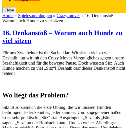
SHOP
Close
Home
»
Spielesammlungen
»
Crazy moves
»
16. Denkanstoß –
Warum auch Hunde zu viel sitzen
16. Denkanstoß – Warum auch Hunde zu
viel sitzen
Für uns Zweibeiner ist die Sache klar: Wir sitzen viel zu viel.
Deshalb tun wir mit den Crazy Moves Vergnügliches gegen unsere
Sesshaftigkeit und für die bewegte Pause. Doch wussten Sie: Auch
Hunde machen zu viel „Sitz“! Deshalb darf dieser Denkanstoß nicht
fehlen!
Wo liegt das Problem?
Sitz ist so ziemlich die erste Übung, die wir unseren Hunden
beibringen. Jeder kennt es, jeder kann es. Und zugegebenermaßen
ist es sehr praktisch: „Sitz“ statt Anspringen. „Sitz“ als „Bitte“
sagen. „Sitz“ an der Bordsteinkante. Und so weiter. Allerdings:
Macht es wirklich Sinn, dass wir das Sitzen das ganze Hundeleben