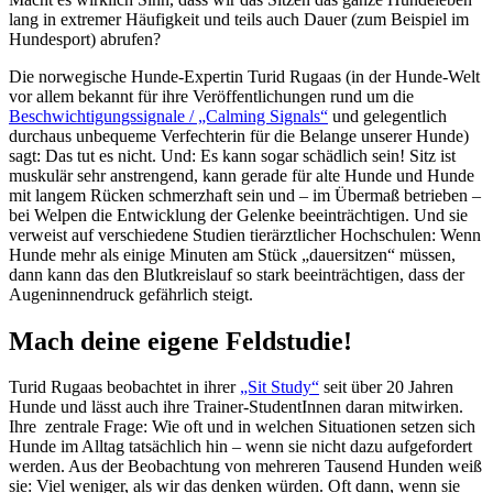
lang in extremer Häufigkeit und teils auch Dauer (zum Beispiel im
Hundesport) abrufen?
Die norwegische Hunde-Expertin Turid Rugaas (in der Hunde-Welt
vor allem bekannt für ihre Veröffentlichungen rund um die
Beschwichtigungssignale / „Calming Signals“
und gelegentlich
durchaus unbequeme Verfechterin für die Belange unserer Hunde)
sagt: Das tut es nicht. Und: Es kann sogar schädlich sein! Sitz ist
muskulär sehr anstrengend, kann gerade für alte Hunde und Hunde
mit langem Rücken schmerzhaft sein und – im Übermaß betrieben –
bei Welpen die Entwicklung der Gelenke beeinträchtigen. Und sie
verweist auf verschiedene Studien tierärztlicher Hochschulen: Wenn
Hunde mehr als einige Minuten am Stück „dauersitzen“ müssen,
dann kann das den Blutkreislauf so stark beeinträchtigen, dass der
Augeninnendruck gefährlich steigt.
Mach deine eigene Feldstudie!
Turid Rugaas beobachtet in ihrer
„Sit Study“
seit über 20 Jahren
Hunde und lässt auch ihre Trainer-StudentInnen daran mitwirken.
Ihre zentrale Frage: Wie oft und in welchen Situationen setzen sich
Hunde im Alltag tatsächlich hin – wenn sie nicht dazu aufgefordert
werden. Aus der Beobachtung von mehreren Tausend Hunden weiß
sie: Viel weniger, als wir das denken würden. Oft dann, wenn sie