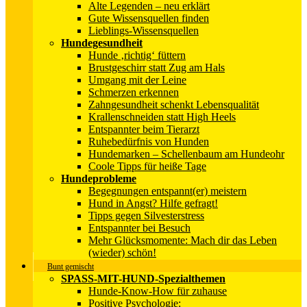
Alte Legenden – neu erklärt
Gute Wissensquellen finden
Lieblings-Wissensquellen
Hundegesundheit
Hunde ‚richtig‘ füttern
Brustgeschirr statt Zug am Hals
Umgang mit der Leine
Schmerzen erkennen
Zahngesundheit schenkt Lebensqualität
Krallenschneiden statt High Heels
Entspannter beim Tierarzt
Ruhebedürfnis von Hunden
Hundemarken – Schellenbaum am Hundeohr
Coole Tipps für heiße Tage
Hundeprobleme
Begegnungen entspannt(er) meistern
Hund in Angst? Hilfe gefragt!
Tipps gegen Silvesterstress
Entspannter bei Besuch
Mehr Glücksmomente: Mach dir das Leben
(wieder) schön!
Bunt gemischt
SPASS-MIT-HUND-Spezialthemen
Hunde-Know-How für zuhause
Positive Psychologie: