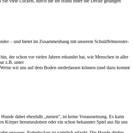
n Sie viele Lücken, durch die Ihr Hund unter die Decke gelangen
sünder – und bietet im Zusammenhang mit unserem Schnüffelmonster-
 der schon vor vielen Jahren erkundet hat, wie Menschen in aller
ar z.B. unter
und Weise wir uns auf dem Boden niederlassen können (und dazu kommt
Hunde dabei ebenfalls „turnen“, ist keine Voraussetzung. Es kann
n Körper herumzulotsen oder ein schon bekanntes Spiel aus für uns
er gezogen. Futterlocken ist natürlich erlaubt. Die Hunde dürfen