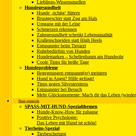
Lieblings-Wissensquellen
Hundegesundheit
Hunde ‚richtig‘ füttern
Brustgeschirr statt Zug am Hals
Umgang mit der Leine
Schmerzen erkennen
Zahngesundheit schenkt Lebensqualität
Krallenschneiden statt High Heels
Entspannter beim Tierarzt
Ruhebedürfnis von Hunden
Unser Newsletter
Hundemarken – Schellenbaum am Hundeohr
Coole Tipps für heiße Tage
Hundeprobleme
Begegnungen entspannt(er) meistern
Hund in Angst? Hilfe gefragt!
Unsere Bücher
Tipps gegen Silvesterstress
Entspannter bei Besuch
Mehr Glücksmomente: Mach dir das Leben (wieder
→
Zur Infoseite
→ Zum Shop
Bunt gemischt
SPASS-MIT-HUND-Spezialthemen
Impressum
Hunde-Know-How für zuhause
Datenschutzerklärung
Positive Psychologie:
Kontakt
Das Leben mit Hund ist schön!
Wir über uns
Tierheim-Spezial
Mitmachen!
Tierbescherung