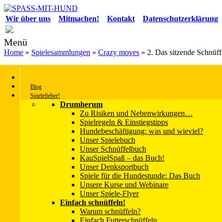
Wir über uns
Mitmachen!
Kontakt
Datenschutzerklärung
Menü
Home
»
Spielesammlungen
»
Crazy moves
»
2. Das sitzende Schnüf
2. Das sitzende Schnüffelmonster
Blog
Hier überraschen wir gleich zwei: Unseren Körper mit vielen untersc
Spielefieber!
Drumherum
Zu Risiken und Nebenwirkungen…
Spielregeln & Einstiegstipps
Der Hintergrund
Hundebeschäftigung: was und wieviel?
Unser Spielebuch
Unser Schnüffelbuch
Wir alle sitzen viel zu viel in körperlich einander ähnlichen Positi
KauSpielSpaß – das Buch!
Beispiel auf den Boden statt auf den Stuhl. Das tun wir hier. Und 
Unser Denksportbuch
Lieblingshobby nachgehen (Schnüffeln) und erleben dabei gleichzeiti
Spiele für die Hundestunde: Das Buch
Unsere Kurse und Webinare
Unser Spiele-Flyer
Einfach schnüffeln!
Und so geht’s
Warum schnüffeln?
Einfach Futterschnüffeln