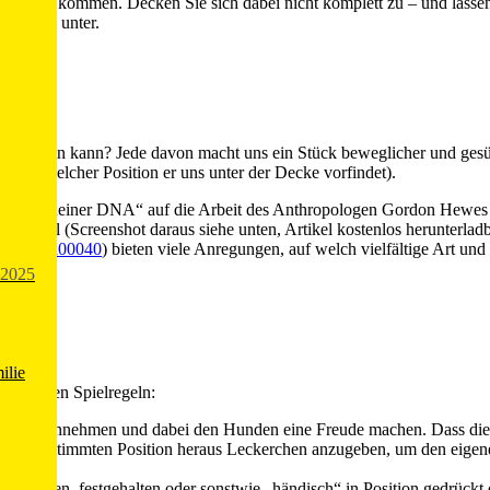
ns Spiel kommen. Decken Sie sich dabei nicht komplett zu – und lasse
r Decke unter.
iederlassen kann? Jede davon macht uns ein Stück beweglicher und ge
e, in welcher Position er uns unter der Decke vorfindet).
 in deiner DNA“ auf die Arbeit des Anthropologen Gordon Hewes hin,
rtikel (Screenshot daraus siehe unten, Artikel kostenlos herunterladb
5.57.2.02a00040
) bieten viele Anregungen, auf welch vielfältige Art 
2025
ilie
 folgenden Spielregeln:
tionen einnehmen und dabei den Hunden eine Freude machen. Dass die 
iner bestimmten Position heraus Leckerchen anzugeben, um den eigene
ehoben, festgehalten oder sonstwie „händisch“ in Position gedrückt od