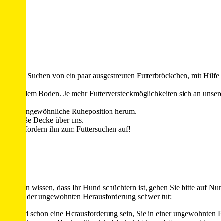
urch das Suchen von ein paar ausgestreuten Futterbröckchen, mit Hilf
tion auf dem Boden. Je mehr Futterversteckmöglichkeiten sich an unse
 unsere ungewöhnliche Ruheposition herum.
eine große Decke über uns.
ei und fordern ihn zum Futtersuchen auf!
rnherein wissen, dass Ihr Hund schüchtern ist, gehen Sie bitte auf Num
 doch mit der ungewohnten Herausforderung schwer tut:
hren Hund schon eine Herausforderung sein, Sie in einer ungewohnten 