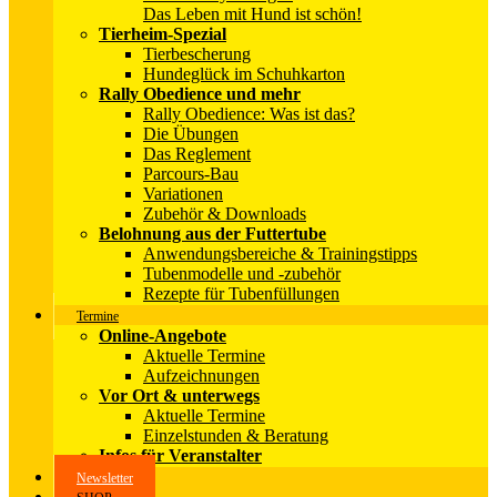
Das Leben mit Hund ist schön!
Tierheim-Spezial
Tierbescherung
Hundeglück im Schuhkarton
Rally Obedience und mehr
Rally Obedience: Was ist das?
Die Übungen
Das Reglement
Parcours-Bau
Variationen
Zubehör & Downloads
Belohnung aus der Futtertube
Anwendungsbereiche & Trainingstipps
Tubenmodelle und -zubehör
Rezepte für Tubenfüllungen
Termine
Online-Angebote
Aktuelle Termine
Aufzeichnungen
Vor Ort & unterwegs
Aktuelle Termine
Einzelstunden & Beratung
Infos für Veranstalter
Newsletter