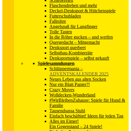
Schiebereien
Flaschendrehen und mehr
Deckel-Denksport & Hütchenspiele
Futterschubladen
Fallrohre
Angelspaß für Langfinger
Tolle Tasten
In die Röhre gucken – und werfen
Quergedacht – Mitgemacht
Denksport querbeet
Selbstbau-Kombigeräte
Denksportspiele – selbst gekauft
Spielesammlungen
Schlüppermania
–
ADVENTSKALENDER 2025
Neues Leben aus alten Socken
Nur ein Blatt Papier?!
Crazy Moves
Wolldecken-Wunderland
#WirBleibenZuhause: Spiele für Hund &
Familie
Tausendsassa Stuhl
Einfach beschäftigt! Ideen für jeden Tag
Alles im Eimer!
Ein Gegenstand – 24 Spiele!