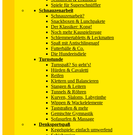
Spiele für Superschnüffler
Schnauzenarbeit
Schnauzenarbeit?
Snackboxen & Lunchpakete
Der Klassiker: Kong!
Noch mehr Kauspielzeuge
Schlemmertabletts & Leckmatten
Spaß mit Antischlingnapf
Futterbälle & Co.
Die Hundeeisdiele
Turnstunde
Turnspaß? So geht’s!
Hürden & Cavaletti
Reifen
Klettern und Balancieren
Stangen & Leitern
Tunnels & Röhren
Kurven, Slaloms, Labyrinthe
Wippen & Wackelelemente
Taststraßen & mehr
Gemischte Gymnastik
Sofasurfen & Massage
Denksportspaß
Kegelspiele: einfach umwerfend