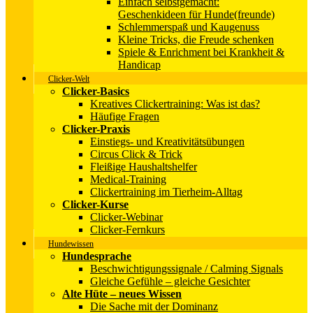
Einfach selbstgemacht:
Geschenkideen für Hunde(freunde)
Schlemmerspaß und Kaugenuss
Kleine Tricks, die Freude schenken
Spiele & Enrichment bei Krankheit &
Handicap
Clicker-Welt
Clicker-Basics
Kreatives Clickertraining: Was ist das?
Häufige Fragen
Clicker-Praxis
Einstiegs- und Kreativitätsübungen
Circus Click & Trick
Fleißige Haushaltshelfer
Medical-Training
Clickertraining im Tierheim-Alltag
Clicker-Kurse
Clicker-Webinar
Clicker-Fernkurs
Hundewissen
Hundesprache
Beschwichtigungssignale / Calming Signals
Gleiche Gefühle – gleiche Gesichter
Alte Hüte – neues Wissen
Die Sache mit der Dominanz