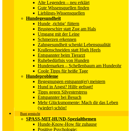
Alte Legenden – neu erklärt
Gute Wissensquellen finden
Lieblings-Wissensquellen
Hundegesundheit
Hunde ‚richtig‘ füttern
Brustgeschirr statt Zug am Hals
Umgang mit der Leine
Schmerzen erkennen
Zahngesundheit schenkt Lebensqualität
Krallenschneiden statt High Heels
Entspannter beim Tierarzt
Ruhebedürfnis von Hunden
Hundemarken – Schellenbaum am Hundeohr
Coole Tipps für heiße Tage
Hundeprobleme
Begegnungen entspannt(er) meistern
Hund in Angst? Hilfe gefragt!
Tipps gegen Silvesterstress
Entspannter bei Besuch
Mehr Glücksmomente: Mach dir das Leben
(wieder) schön!
Bunt gemischt
SPASS-MIT-HUND-Spezialthemen
Hunde-Know-How für zuhause
Positive Psychologie: