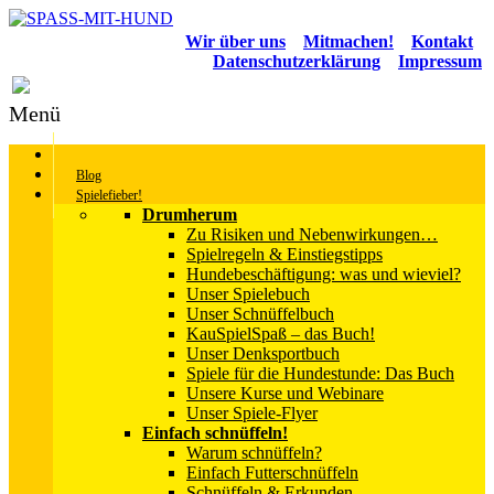
Wir über uns
Mitmachen!
Kontakt
Datenschutzerklärung
Impressum
Menü
Blog
Spielefieber!
Drumherum
Zu Risiken und Nebenwirkungen…
Spielregeln & Einstiegstipps
Hundebeschäftigung: was und wieviel?
Unser Spielebuch
Unser Schnüffelbuch
KauSpielSpaß – das Buch!
Unser Denksportbuch
Spiele für die Hundestunde: Das Buch
Unsere Kurse und Webinare
Unser Spiele-Flyer
Einfach schnüffeln!
Warum schnüffeln?
Einfach Futterschnüffeln
Schnüffeln & Erkunden