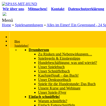
Wir über uns
Mitmachen!
Kontakt
Datenschutzerklärung
Menü
Home
»
Spielesammlungen
»
Alles im Eimer! Ein Gegenstand - 24 Sp
Kurvenreich im Eimer-Slalom
Blog
Einmal mehr gilt: Ein Eimer kommt selten allein! Jetzt werden gleich
Spielefieber!
Und gerade da, wo keine Stangen vorhanden sind oder kein Boden da 
Drumherum
und Chris Busse mit Sierra und Acid (gäbe es einen Sonderpreis für 
Zu Risiken und Nebenwirkungen…
Spielregeln & Einstiegstipps
Hundebeschäftigung: was und wieviel?
Unser Spielebuch
Die Vorbereitung
Unser Schnüffelbuch
KauSpielSpaß – das Buch!
Unser Denksportbuch
Sie brauchen gleich mehrere Eimer oder ähnliche Gegenstände
Spiele für die Hundestunde: Das Buch
verwendbar (möglichst auf rutschfestem Untergrund): Schüssel
Unsere Kurse und Webinare
Ihre Slalomelemente sollten dabei mindestens eine Hunde-Rüc
Unser Spiele-Flyer
Einfach schnüffeln!
Und so geht’s
Warum schnüffeln?
Einfach Futterschnüffeln