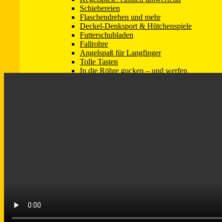
Schiebereien
Flaschendrehen und mehr
Deckel-Denksport & Hütchenspiele
Futterschubladen
Fallrohre
Angelspaß für Langfinger
Das nachfolgende Video von Steffi, Amelie und Kalle Rumpf ze
Tolle Tasten
In die Röhre gucken – und werfen
Quergedacht – Mitgemacht
Denksport querbeet
Selbstbau-Kombigeräte
Denksportspiele – selbst gekauft
Spielesammlungen
Schlüppermania
–
ADVENTSKALENDER 
Neues Leben aus alten Socken
Nur ein Blatt Papier?!
Crazy Moves
Wolldecken-Wunderland
#WirBleibenZuhause: Spiele für Hund & Fam
Tausendsassa Stuhl
Einfach beschäftigt! Ideen für jeden Tag
Alles im Eimer!
Ein Gegenstand – 24 Spiele!
Einfach selbstgemacht: