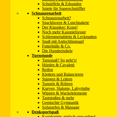
Schnüffeln & Erkunden
Mit der Hand weisen Sie Ihrem Hund den Weg durch den Slalom
Spiele für Superschnüffler
Ihren Hund damit.
Schnauzenarbeit
Wenn Ihr Hund noch ungeübt ist, erwarten Sie nicht den perfek
Schnauzenarbeit?
Hand folgt. Am besten, Sie platzieren ein präzises Lob genau 
Snackboxen & Lunchpakete
Im Video unten von Jana Busse sehen Sie verschiedene Variant
Der Klassiker: Kong!
Im ersten Teil zeigt die 2-jährige Hollandse Herdersho
Noch mehr Kauspielzeuge
Im zweiten Teil läuft die bald 6-jährige Husky-Mix Hünd
Schlemmertabletts & Leckmatten
Im dritten Teil laufen Acid und Sierra den Slalom gemei
Spaß mit Antischlingnapf
Im Abspann läuft Acid den Slalom noch alleine (mit Jana
Futterbälle & Co.
Die Hundeeisdiele
Turnstunde
Turnspaß? So geht’s!
Hürden & Cavaletti
Reifen
Klettern und Balancieren
Stangen & Leitern
Tunnels & Röhren
Kurven, Slaloms, Labyrinthe
Wippen & Wackelelemente
Taststraßen & mehr
Gemischte Gymnastik
Sofasurfen & Massage
Denksportspaß
Kegelspiele: einfach umwerfend