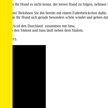
. Wenn Ihr Hund es nicht kennt, der leeren Hand zu folgen, nehmen Si
ten Slalom! Belohnen Sie ihn bereits mit einem Futterbröckchen dafür,
dann, wenn Ihr Hund sich gerade besonders schön windet und geben dafür
en:
nd Hündin Acid den Durchlauf zusammen mit Jana.
in Sierra den Slalom und Jana läuft neben dem Slalom.
nsam
 nebenher).