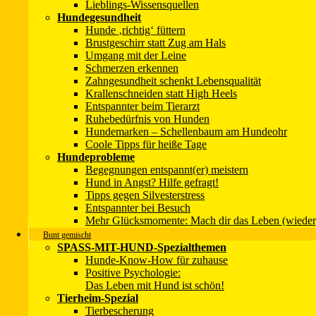
Lieblings-Wissensquellen
Hundegesundheit
Hunde ‚richtig‘ füttern
Brustgeschirr statt Zug am Hals
Umgang mit der Leine
Schmerzen erkennen
Zahngesundheit schenkt Lebensqualität
Unser Newsletter
Krallenschneiden statt High Heels
Entspannter beim Tierarzt
Ruhebedürfnis von Hunden
Hundemarken – Schellenbaum am Hundeohr
Coole Tipps für heiße Tage
Unsere Bücher
Hundeprobleme
Begegnungen entspannt(er) meistern
→
Zur Infoseite
→ Zum Shop
Hund in Angst? Hilfe gefragt!
Tipps gegen Silvesterstress
Impressum
Entspannter bei Besuch
Datenschutzerklärung
Mehr Glücksmomente: Mach dir das Leben (wieder
Kontakt
Bunt gemischt
Wir über uns
SPASS-MIT-HUND-Spezialthemen
Mitmachen!
Hunde-Know-How für zuhause
Positive Psychologie:
Copyright 2001 - 2025 © Christina Sondermann - SPASS-MIT-HU
Das Leben mit Hund ist schön!
Um unsere Webseite für Sie optimal zu gestalten und fortlaufend v
Tierheim-Spezial
Datenschutzerklärung
Tierbescherung