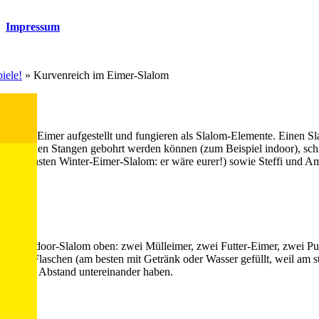
Impressum
iele!
»
Kurvenreich im Eimer-Slalom
 mehrere Eimer aufgestellt und fungieren als Slalom-Elemente. Einen S
ist, in den Stangen gebohrt werden können (zum Beispiel indoor), sch
den schönsten Winter-Eimer-Slalom: er wäre eurer!) sowie Steffi und Am
. Im Outdoor-Slalom oben: zwei Mülleimer, zwei Futter-Eimer, zwei P
n, PET-Flaschen (am besten mit Getränk oder Wasser gefüllt, weil am 
kenlänge Abstand untereinander haben.