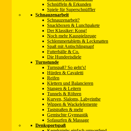
Schnüffeln & Erkunden
Spiele für Superschnüffler
Schnauzenarbeit
Schnauzenarbeit?
Snackboxen & Lunchpakete
Der Klassiker: Kong!
Noch mehr Kauspielzeuge
Schlemmertabletts & Leckmatten
Spaß mit Antischlingnapf
Futterbälle & Co.
Die Hundeeisdiele
Turnstunde
Turnspaß? So geht’s!
Beschäftigungsideen – Spaß im Hunde-Alltag
Hürden & Cavaletti
Reifen
Christina Sondermann, Cadmos Verlag, 128 Seiten, 19,95 €
Klettern und Balancieren
Stangen & Leitern
mehr als 100 einfach umzusetzende Spielideen für Hunde (und M
Tunnels & Röhren
mit mehr als 50.000 verkauften Exemplaren unser „Bestseller“, 
Kurven, Slaloms, Labyrinthe
2005 erstmalig erschienen, im Jahr 2014 komplett neu überarbei
Wippen & Wackelelemente
Taststraßen & mehr
„Das große Spielebuch für Hunde“ ist ganz normal über den Buch
Gemischte Gymnastik
werden, das Inhaltsverzeichnis durchstöbern und ein paar Probeseiten 
Sofasurfen & Massage
Denksportspaß
Zum Buch im SPASS-MIT-HUND-SHOP
Kegelspiele: einfach umwerfend