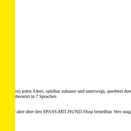
enschen) jeden Alters, spielbar zuhause und unterwegs, querbeet durch
bereits übersetzt in 7 Sprachen
tet!
handel oder aber über den SPASS-MIT-HUND-Shop bestellbar. Wer m
lesen.