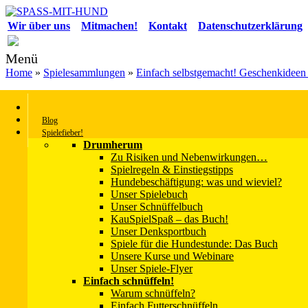
Wir über uns
Mitmachen!
Kontakt
Datenschutzerklärung
Menü
Home
»
Spielesammlungen
»
Einfach selbstgemacht! Geschenkideen
Buchtipp Das große Spielebuch für Hunde
Blog
Spiele einfach selber machen: Das haben wir uns auf die Fahnen ges
Spielefieber!
Drumherum
Zu Risiken und Nebenwirkungen…
Das große Spielebuch für Hunde
Spielregeln & Einstiegstipps
Hundebeschäftigung: was und wieviel?
Unser Spielebuch
Unser Schnüffelbuch
KauSpielSpaß – das Buch!
Unser Denksportbuch
Spiele für die Hundestunde: Das Buch
Unsere Kurse und Webinare
Unser Spiele-Flyer
Einfach schnüffeln!
Warum schnüffeln?
Einfach Futterschnüffeln