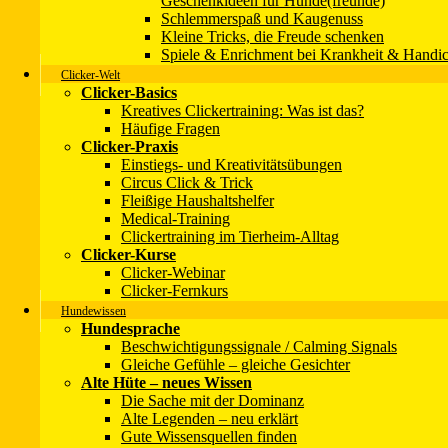
Geschenkideen für Hunde(freunde)
Schlemmerspaß und Kaugenuss
Kleine Tricks, die Freude schenken
Spiele & Enrichment bei Krankheit & Handi
Unser Newsletter
Clicker-Welt
Clicker-Basics
Kreatives Clickertraining: Was ist das?
Häufige Fragen
Clicker-Praxis
Unsere Bücher
Einstiegs- und Kreativitätsübungen
Circus Click & Trick
→
Zur Infoseite
→ Zum Shop
Fleißige Haushaltshelfer
Medical-Training
Impressum
Clickertraining im Tierheim-Alltag
Datenschutzerklärung
Clicker-Kurse
Kontakt
Clicker-Webinar
Wir über uns
Clicker-Fernkurs
Mitmachen!
Hundewissen
Hundesprache
Copyright 2001 - 2025 © Christina Sondermann - SPASS-MIT-HU
Beschwichtigungssignale / Calming Signals
Um unsere Webseite für Sie optimal zu gestalten und fortlaufend v
Gleiche Gefühle – gleiche Gesichter
Datenschutzerklärung
Alte Hüte – neues Wissen
Die Sache mit der Dominanz
Alte Legenden – neu erklärt
Gute Wissensquellen finden