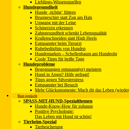
Lieblings-Wissensquellen
Hundegesundheit
Hunde ‚richtig‘ füttern
Brustgeschirr statt Zug am Hals
Umgang mit der Leine
Schmerzen erkennen
Zahngesundheit schenkt Lebensqualität
Krallenschneiden statt High Heels
Entspannter beim Tierarzt
Ruhebedürfnis von Hunden
Hundemarken – Schellenbaum am Hundeohr
Coole Tipps für heiße Tage
Hundeprobleme
Begegnungen entspannt(er) meistern
Hund in Angst? Hilfe gefragt!
Tipps gegen Silvesterstress
Entspannter bei Besuch
Mehr Glücksmomente: Mach dir das Leben (wieder
Bunt gemischt
SPASS-MIT-HUND-Spezialthemen
Hunde-Know-How für zuhause
Positive Psychologie:
Das Leben mit Hund ist schön!
Tierheim-Spezial
Tierbescherung