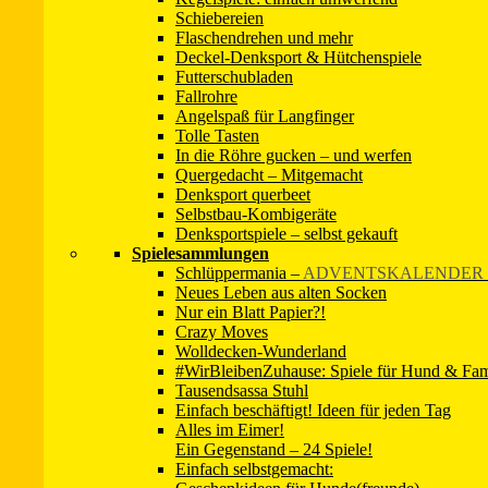
Schiebereien
Flaschendrehen und mehr
Deckel-Denksport & Hütchenspiele
10. Dezember 2022
Christina Sondermann
Futterschubladen
←
Die Sitzdose
Fallrohre
Ich schenk dir Zeit – Adventsstrümpfe und Ideengläser
→
Angelspaß für Langfinger
Tolle Tasten
→ Info-Seite zum Kanal
In die Röhre gucken – und werfen
Quergedacht – Mitgemacht
→ Zur Facebook-Seite
Denksport querbeet
Selbstbau-Kombigeräte
Denksportspiele – selbst gekauft
Spielesammlungen
Schlüppermania
–
ADVENTSKALENDER 
Neues Leben aus alten Socken
Nur ein Blatt Papier?!
Crazy Moves
Wolldecken-Wunderland
#WirBleibenZuhause: Spiele für Hund & Fam
Tausendsassa Stuhl
Einfach beschäftigt! Ideen für jeden Tag
Alles im Eimer!
Ein Gegenstand – 24 Spiele!
Einfach selbstgemacht: