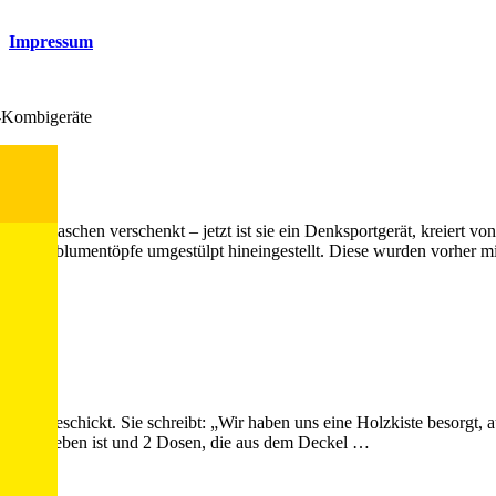
Impressum
-Kombigeräte
Weinflaschen verschenkt – jetzt ist sie ein Denksportgerät, kreiert von
d Plastikblumentöpfe umgestülpt hineingestellt. Diese wurden vorher mi
tting geschickt. Sie schreibt: „Wir haben uns eine Holzkiste besorgt,
hoch zu heben ist und 2 Dosen, die aus dem Deckel …