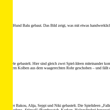
r ihren Hund Balu gebaut. Das Bild zeigt, was mit etwas handwerklich
re Adele gebastelt. Hier sind gleich zwei Spiel-Ideen miteinander komb
 mit einem Kolben aus dem waagerechten Rohr geschoben – und fällt d
 Vierbeiner Bakou, Alija, Seppi und Niki gebastelt. Die Spielideen „Fa
ija verschiedene „Stöpsel“ (Bambusstab, Korken, Holzzylinder) herauszi