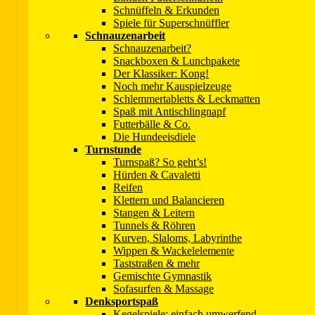
Schnüffeln & Erkunden
Spiele für Superschnüffler
Schnauzenarbeit
Denksportkombi
Schnauzenarbeit?
Snackboxen & Lunchpakete
Diese „Denksportkombi“ hat Julia Bitsch gemeinsam mit ihrem Opa fü
Der Klassiker: Kong!
Noch mehr Kauspielzeuge
Weiterlesen »
Schlemmertabletts & Leckmatten
Spaß mit Antischlingnapf
Futterbälle & Co.
Die Hundeeisdiele
Super-Röhren
Turnstunde
Turnspaß? So geht’s!
Hürden & Cavaletti
Super-Röhren Diese unglaubliche Konstruktion hat Gabi Henrich für ih
Reifen
Eine kleine Dose mit einem Leckerchen drin wird von Adele zunächst
Klettern und Balancieren
Stangen & Leitern
Weiterlesen »
Tunnels & Röhren
Kurven, Slaloms, Labyrinthe
Wippen & Wackelelemente
Taststraßen & mehr
Multifunktionsmaschine
Gemischte Gymnastik
Sofasurfen & Massage
Denksportspaß
Die Multifunktionsmaschine haben Silke, Juliane und Steffen für die
Kegelspiele: einfach umwerfend
Gerüst ist das Fallrohr befestigt: eine Pappröhre, aus dem im Bild Al