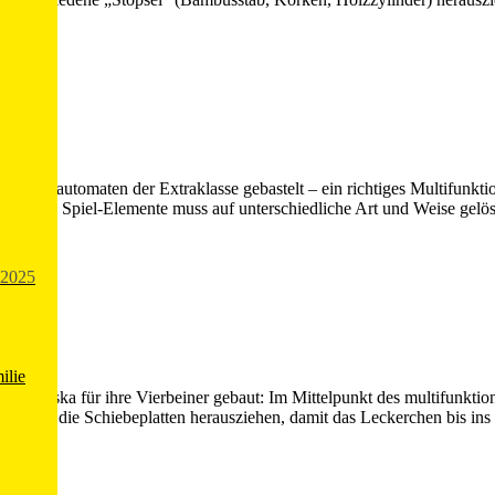
inen Denkautomaten der Extraklasse gebastelt – ein richtiges Multifunk
ebrachten Spiel-Elemente muss auf unterschiedliche Art und Weise ge
2025
ilie
a Vityska für ihre Vierbeiner gebaut: Im Mittelpunkt des multifunktion
 muss die Schiebeplatten herausziehen, damit das Leckerchen bis ins u