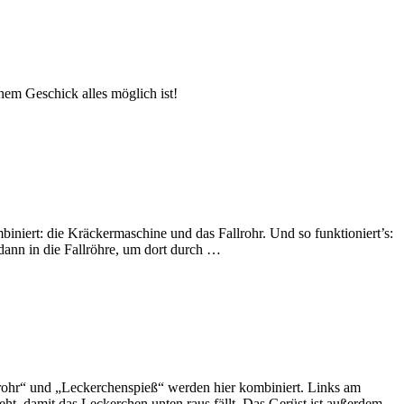
em Geschick alles möglich ist!
iniert: die Kräckermaschine und das Fallrohr. Und so funktioniert’s:
ann in die Fallröhre, um dort durch …
llrohr“ und „Leckerchenspieß“ werden hier kombiniert. Links am
eht, damit das Leckerchen unten raus fällt. Das Gerüst ist außerdem