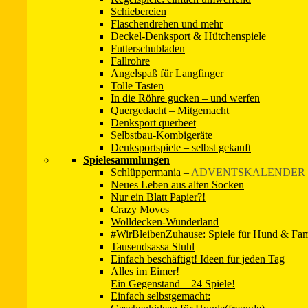
Schiebereien
die …
Flaschendrehen und mehr
Weiterlesen »
Deckel-Denksport & Hütchenspiele
Futterschubladen
Fallrohre
Angelspaß für Langfinger
Denkautomat
Tolle Tasten
In die Röhre gucken – und werfen
Quergedacht – Mitgemacht
Ein echter Glückspilz ist Sheltidame Rana: Irene Pieczarek hat ihr e
Denksport querbeet
schnell bestimmt nicht langweilig! Jedes der am Denkautomaten ang
Selbstbau-Kombigeräte
Öffnen …
Denksportspiele – selbst gekauft
Spielesammlungen
Weiterlesen »
Schlüppermania
–
ADVENTSKALENDER 
Neues Leben aus alten Socken
Nur ein Blatt Papier?!
Crazy Moves
Denksportcenter
Wolldecken-Wunderland
#WirBleibenZuhause: Spiele für Hund & Fam
Tausendsassa Stuhl
Denksportcenter Ein Denksportcenter der Extraklasse hat auch Natasch
Einfach beschäftigt! Ideen für jeden Tag
dass in das oberste Fach ein Leckerchen gelegt werden kann. Der Hund
Alles im Eimer!
Weiterlesen »
Ein Gegenstand – 24 Spiele!
Einfach selbstgemacht:
Impressum