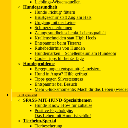
Lieblings-Wissensquellen
Hundegesundheit
Hunde ‚richtig‘ füttern
Brustgeschirr statt Zug am Hals
Umgang mit der Leine
Schmerzen erkennen
Zahngesundheit schenkt Lebensqualität
Krallenschneiden statt High Heels
Entspannter beim Tierarzt
Ruhebedürfnis von Hunden
Hundemarken – Schellenbaum am Hundeohr
Coole Tipps für heiße Tage
Hundeprobleme
Begegnungen entspannt(er) meistern
Hund in Angst? Hilfe gefragt!
Tipps gegen Silvesterstress
Entspannter bei Besuch
Mehr Glücksmomente: Mach dir das Leben (wieder
Bunt gemischt
SPASS-MIT-HUND-Spezialthemen
Hunde-Know-How für zuhause
Positive Psychologie:
Das Leben mit Hund ist schön!
Tierheim-Spezial
Tierbescherung