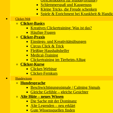
Geschenkideen für Hunde(freunde)
Datenschutzerklärung
Schlemmerspaß und Kaugenuss
Kontakt
Kleine Tricks, die Freude schenken
Wir über uns
Spiele & Enrichment bei Krankheit & Handi
Mitmachen!
Clicker-Welt
Clicker-Basics
Copyright 2001 - 2025 © Christina Sondermann - SPASS-MIT-HU
Kreatives Clickertraining: Was ist das?
Um unsere Webseite für Sie optimal zu gestalten und fortlaufend v
Häufige Fragen
Datenschutzerklärung
Clicker-Praxis
Einstiegs- und Kreativitätsübungen
Circus Click & Trick
Fleißige Haushaltshelfer
Medical-Training
Clickertraining im Tierheim-Alltag
Clicker-Kurse
Clicker-Webinar
Clicker-Fernkurs
Hundewissen
Hundesprache
Beschwichtigungssignale / Calming Signals
Gleiche Gefühle – gleiche Gesichter
Alte Hüte – neues Wissen
Die Sache mit der Dominanz
Alte Legenden – neu erklärt
Gute Wissensquellen finden